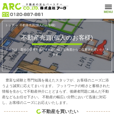
MENU
トップ
>
不動産売買(個人のお客様)
不動産売買(個人のお客様)
アークは、貴社の資産を活かすために様々な角度からご提案させていただき
ます。
豊富な経験と専門知識を備えたスタッフが、お客様のニーズに添
うよう誠実に応えてまいります。 フットワークの軽さと蓄積された
情報を生かして不動産仲介にとどまらず、後継者問題に絡んだ不動
産などもお任せ下さい。 不動産の幅広い分野において迅速に対応
し、お客様のニーズにお応えいたします。
不動産を買いたい