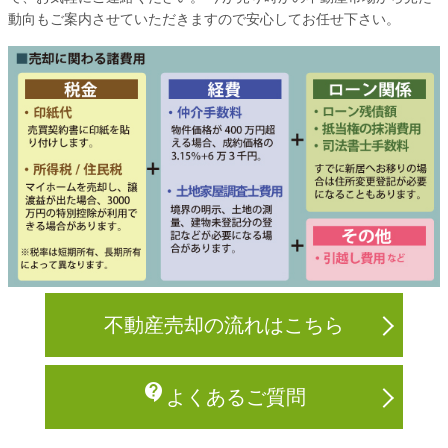
動向もご案内させていただきますので安心してお任せ下さい。
不動産売却の流れはこちら
contact_support
よくあるご質問