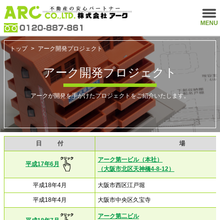
MENU
トップ
>
アーク開発プロジェクト
アーク開発プロジェクト
アークが開発を手がけたプロジェクトをご紹介いたします。
日付
場
アーク第一ビル（本社）
平成17年6月
（大阪市北区天神橋4-8-12）
平成18年4月
大阪市西区江戸堀
平成18年4月
大阪市中央区久宝寺
アーク第二ビル